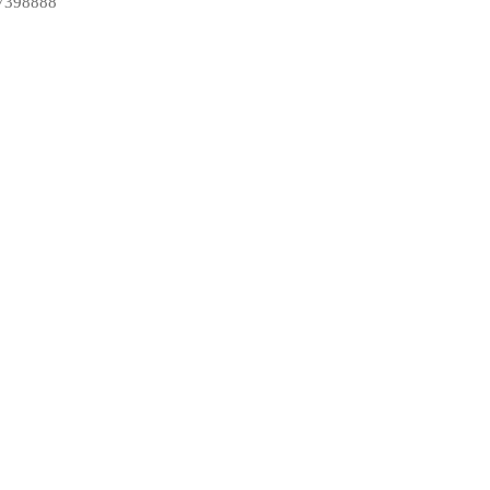
7398888