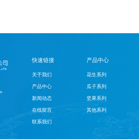
快速链接
产品中心
关于我们
花生系列
产品中心
瓜子系列
新闻动态
坚果系列
在线留言
其他系列
联系我们