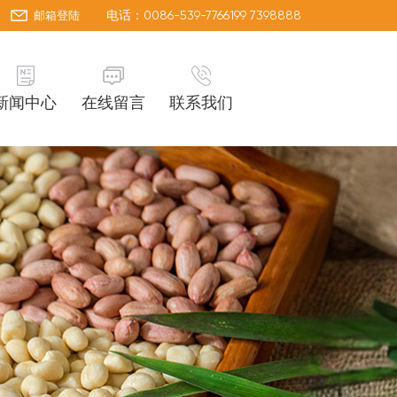
电话：0086-539-7766199 7398888
邮箱登陆
新闻中心
在线留言
联系我们