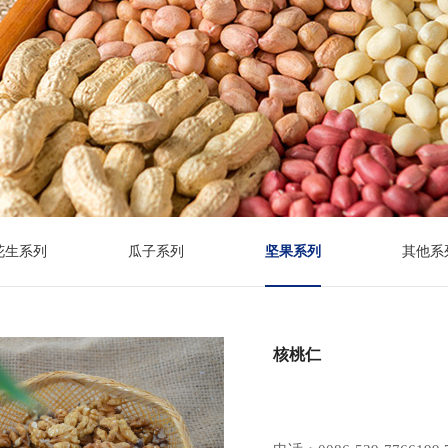
花生系列
瓜子系列
坚果系列
其他系
核桃仁