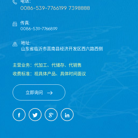
电话：

0086-539-7766199 7398888
传真:

0086-539-7766899
地址:

山东省临沂市莒南县经济开发区西六路西侧
主营业务：代加工、代储存、代销售
收费标准：视具体产品、具体时间面议
立即询问




